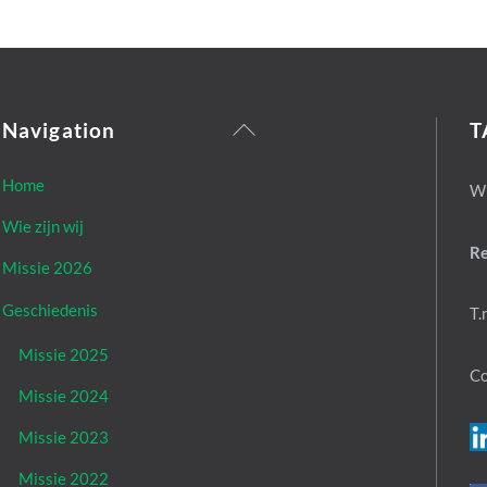
Back
Navigation
T
To
Top
Home
Wi
Wie zijn wij
R
Missie 2026
Geschiedenis
T.
Missie 2025
Co
Missie 2024
Missie 2023
Missie 2022