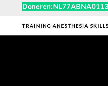
Skip
Doneren:
NL77ABNA011311
to
content
TRAINING ANESTHESIA SKIL