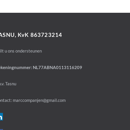
ASNU, KvK 863723214
lt u ons ondersteunen
ekeningnummer: NL77ABNA0113116209
n.v. Tasnu
ntact: marccompanjen@gmail.com